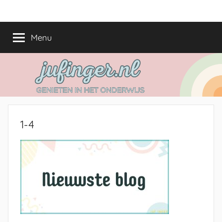
Ga
jufinger.nl
Genieten
naar
in
de
Menu
het
inhoud
onderwijs
1-4