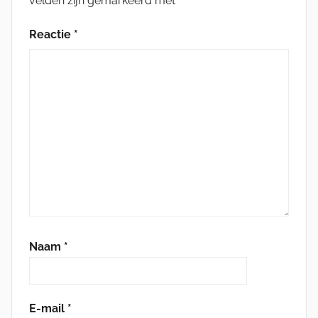
velden zijn gemarkeerd met
*
Reactie
*
Naam
*
E-mail
*