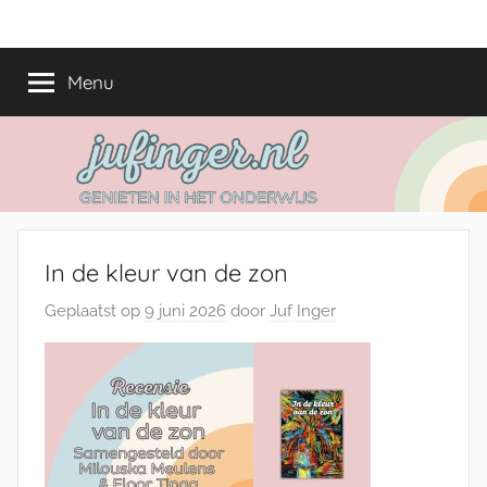
Ga
jufinger.nl
Genieten
naar
in
de
Menu
het
inhoud
onderwijs
In de kleur van de zon
Geplaatst op
9 juni 2026
door
Juf Inger