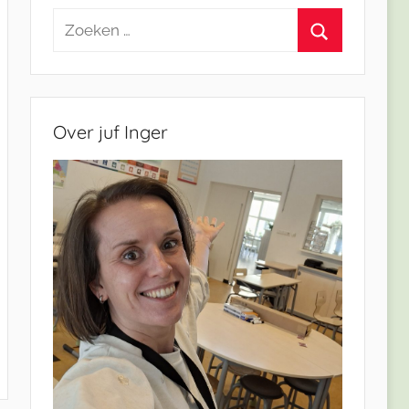
Zoeken
naar:
Zoeken
Over juf Inger