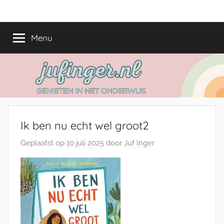
Ga
jufinger.nl
Genieten
naar
in
de
Menu
het
inhoud
onderwijs
Ik ben nu echt wel groot2
Geplaatst op
10 juli 2025
door
Juf Inger