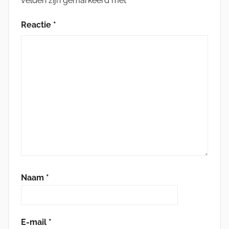
velden zijn gemarkeerd met
*
Reactie
*
Naam
*
E-mail
*