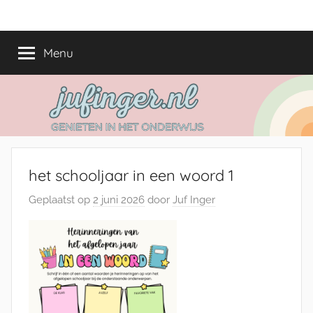
Ga
jufinger.nl
Genieten
naar
in
de
Menu
het
inhoud
onderwijs
het schooljaar in een woord 1
Geplaatst op
2 juni 2026
door
Juf Inger