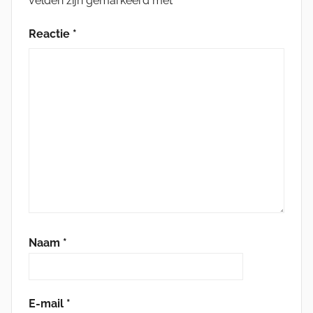
velden zijn gemarkeerd met
*
Reactie
*
Naam
*
E-mail
*