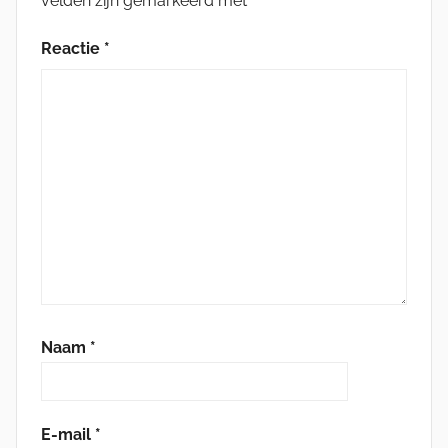
velden zijn gemarkeerd met
*
Reactie
*
Naam
*
E-mail
*