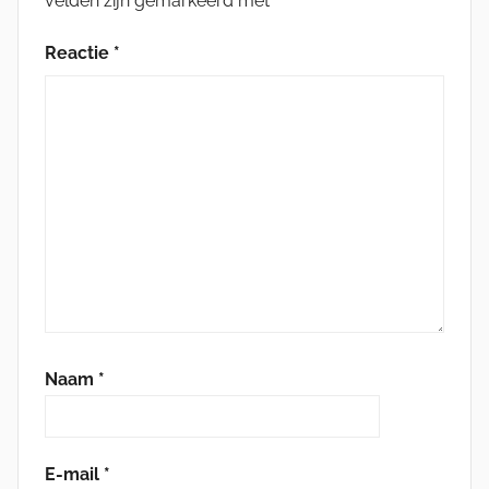
velden zijn gemarkeerd met
*
Reactie
*
Naam
*
E-mail
*