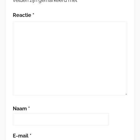
velden zijn gemarkeerd met
*
Reactie
*
Naam
*
E-mail
*