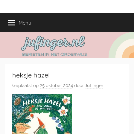
Ga
jufinger.nl
Genieten
naar
in
de
Menu
het
inhoud
onderwijs
heksje hazel
Geplaatst op
25 oktober 2024
door
Juf Inger