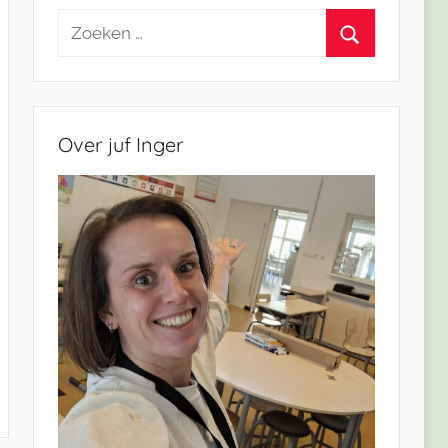
Zoeken
naar:
Zoeken
Over juf Inger