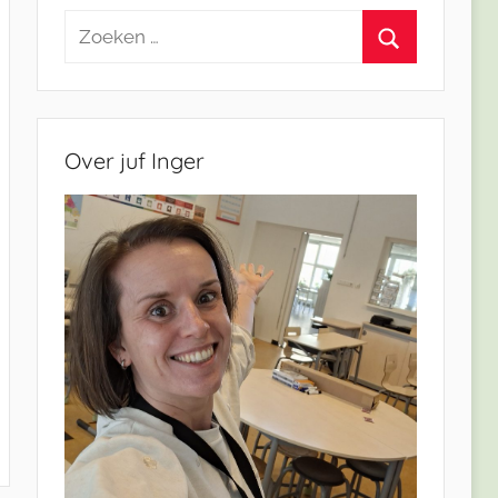
Zoeken
naar:
Zoeken
Over juf Inger