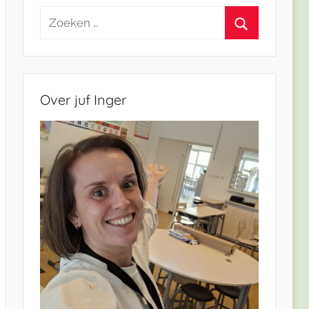
Zoeken
naar:
Zoeken
Over juf Inger