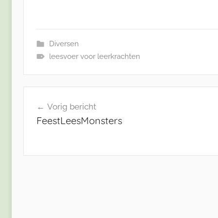
Diversen
leesvoer voor leerkrachten
Bericht
Vorig bericht
navigatie
FeestLeesMonsters