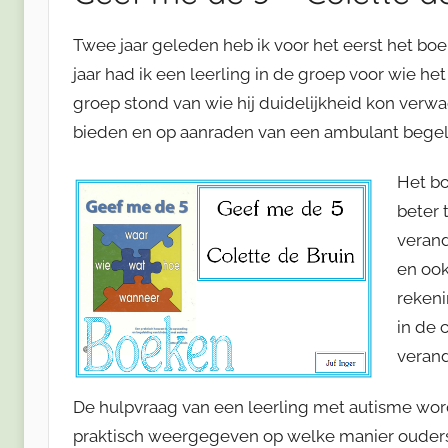
Twee jaar geleden heb ik voor het eerst het boe
jaar had ik een leerling in de groep voor wie he
groep stond van wie hij duidelijkheid kon verw
bieden en op aanraden van een ambulant begelei
Het bo
beter 
verand
en ook
reken
in de 
verand
De hulpvraag van een leerling met autisme word
praktisch weergegeven op welke manier ouders