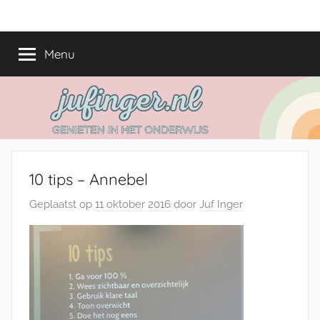
Ga
jufinger.nl
Genieten
naar
in
de
Menu
het
inhoud
onderwijs
10 tips – Annebel
Geplaatst op
11 oktober 2016
door
Juf Inger