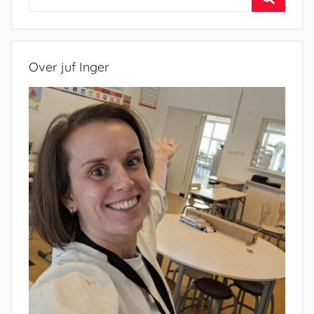
naar:
Zoeken
Over juf Inger