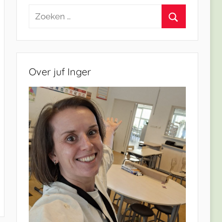
Zoeken
naar:
Zoeken
Over juf Inger