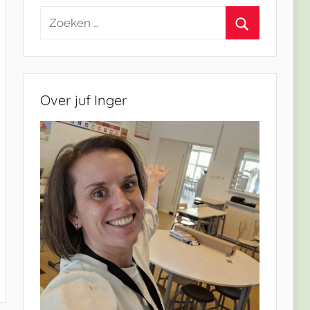
Zoeken
naar:
Zoeken
Over juf Inger