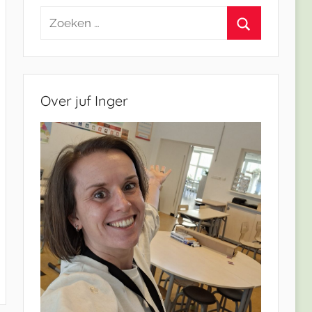
Zoeken
naar:
Zoeken
Over juf Inger