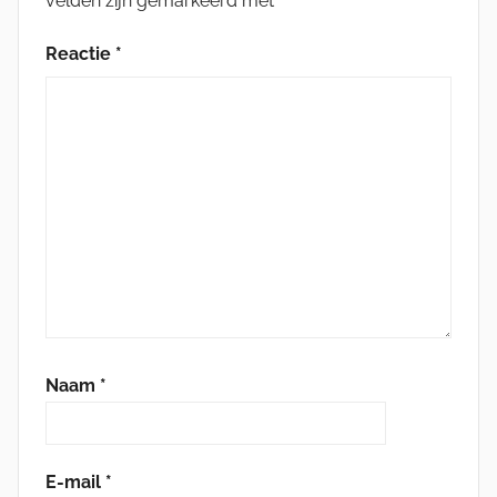
velden zijn gemarkeerd met
*
Reactie
*
Naam
*
E-mail
*