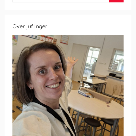
naar:
Zoeken
Over juf Inger