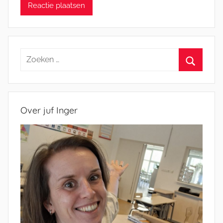
Zoeken
naar:
Zoeken
Over juf Inger