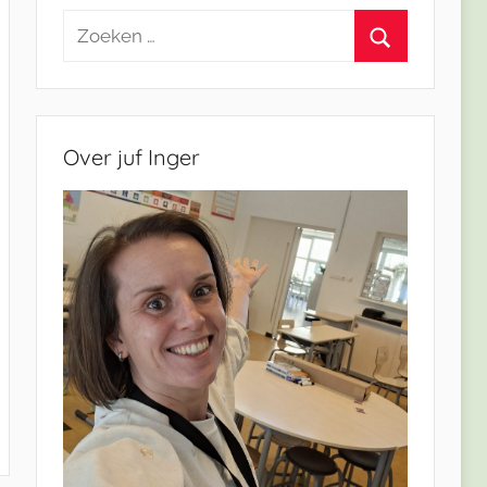
Zoeken
naar:
Zoeken
Over juf Inger