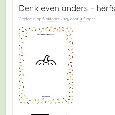
Denk even anders – herfs
Geplaatst op
6 oktober 2025
door
Juf Inger