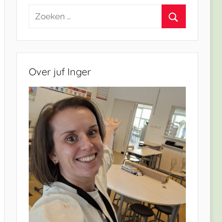
Zoeken
naar:
Zoeken
Over juf Inger