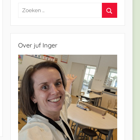
Zoeken
naar:
Zoeken
Over juf Inger