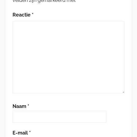
velden zijn gemarkeerd met
*
Reactie
*
Naam
*
E-mail
*