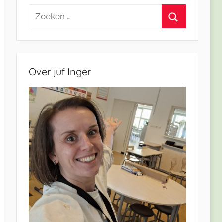
Zoeken
naar:
Zoeken
Over juf Inger