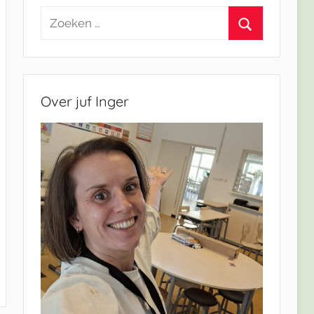
Zoeken
naar:
Zoeken
Over juf Inger