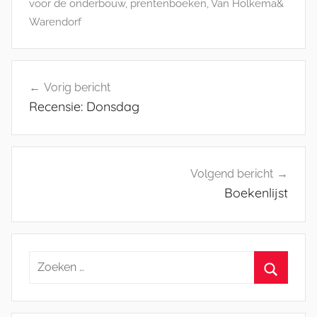
voor de onderbouw
,
prentenboeken
,
Van Holkema&
Warendorf
Bericht
Vorig bericht
navigatie
Recensie: Donsdag
Volgend bericht
Boekenlijst
Zoeken
naar:
Zoeken