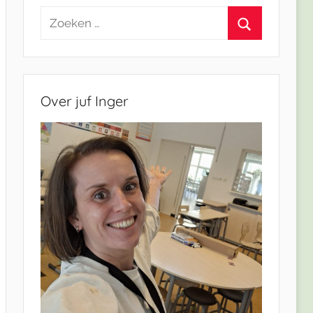
Zoeken
naar:
Zoeken
Over juf Inger