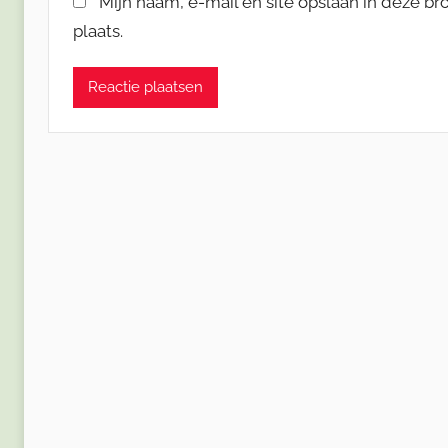
Mijn naam, e-mail en site opslaan in deze b
plaats.