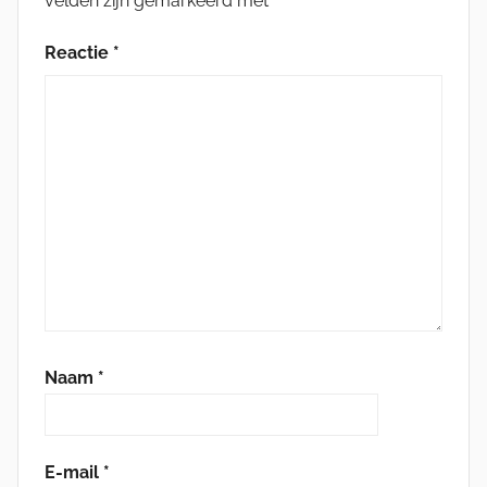
velden zijn gemarkeerd met
*
Reactie
*
Naam
*
E-mail
*