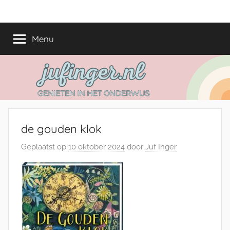
Ga
jufinger.nl
Genieten
naar
in
de
Menu
het
inhoud
onderwijs
de gouden klok
Geplaatst op
10 oktober 2024
door
Juf Inger