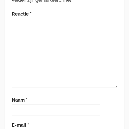
velden zijn gemarkeerd met
*
Reactie
*
Naam
*
E-mail
*