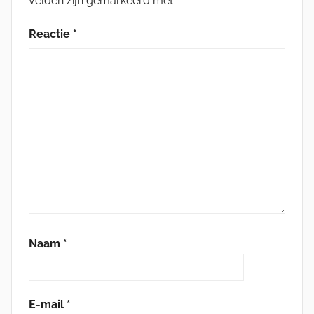
velden zijn gemarkeerd met
*
Reactie
*
Naam
*
E-mail
*