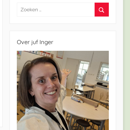
Zoeken
naar:
Zoeken
Over juf Inger