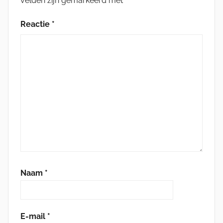
velden zijn gemarkeerd met
*
Reactie
*
Naam
*
E-mail
*