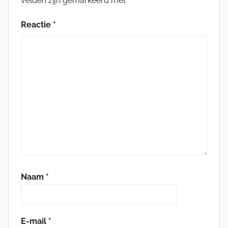
velden zijn gemarkeerd met
*
Reactie
*
Naam
*
E-mail
*