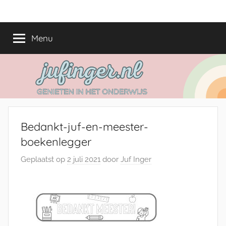
Ga
jufinger.nl
Genieten
naar
in
de
Menu
het
inhoud
onderwijs
Bedankt-juf-en-meester-
boekenlegger
Geplaatst op
2 juli 2021
door
Juf Inger