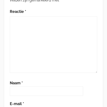
velden zijn gemarkeerd met
*
Reactie
*
Naam
*
E-mail
*