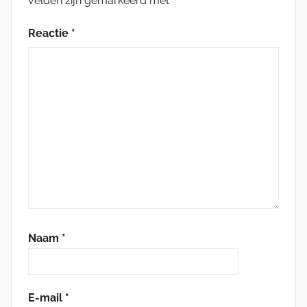
velden zijn gemarkeerd met
*
Reactie
*
Naam
*
E-mail
*