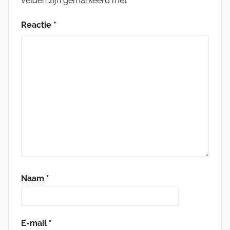
velden zijn gemarkeerd met
*
Reactie
*
Naam
*
E-mail
*