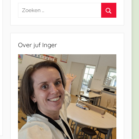
Zoeken
naar:
Zoeken
Over juf Inger