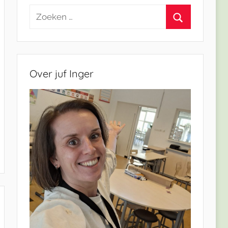
Zoeken
naar:
Zoeken
Over juf Inger