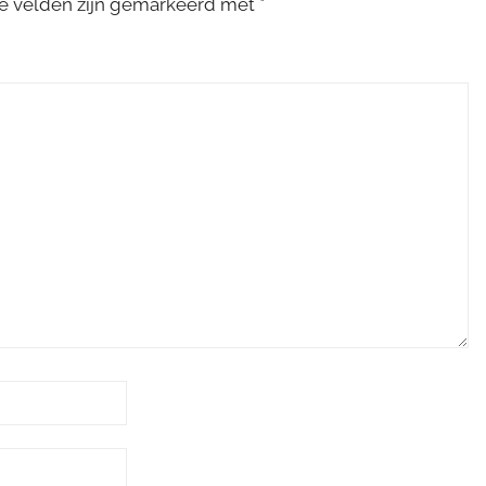
te velden zijn gemarkeerd met
*