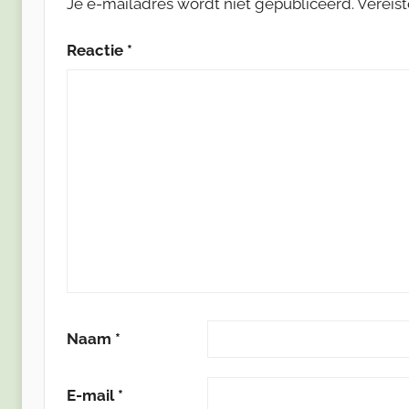
Je e-mailadres wordt niet gepubliceerd.
Vereis
Reactie
*
Naam
*
E-mail
*