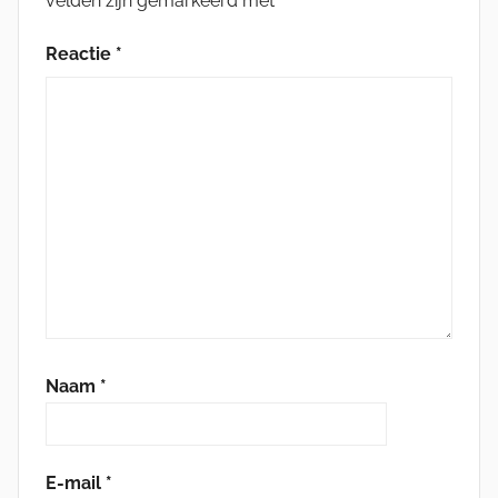
velden zijn gemarkeerd met
*
Reactie
*
Naam
*
E-mail
*