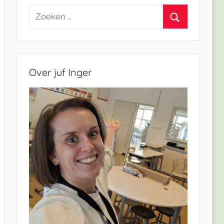
Zoeken
naar:
Zoeken
Over juf Inger