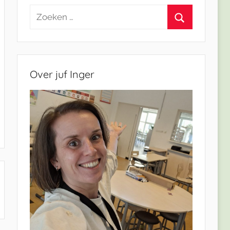
Zoeken
naar:
Zoeken
Over juf Inger