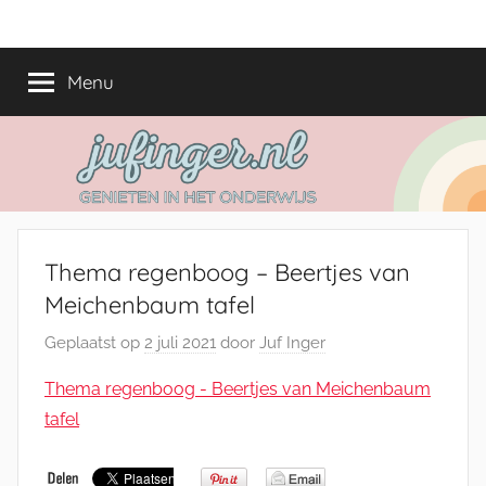
Ga
jufinger.nl
Genieten
naar
in
de
Menu
het
inhoud
onderwijs
Thema regenboog – Beertjes van
Meichenbaum tafel
Geplaatst op
2 juli 2021
door
Juf Inger
Thema regenboog - Beertjes van Meichenbaum
tafel