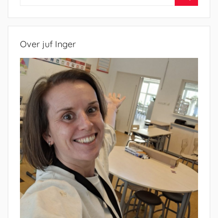
naar:
Zoeken
Over juf Inger