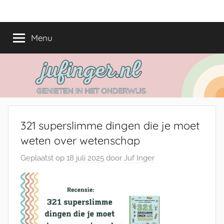
Ga
jufinger.nl
Genieten
naar
in
de
Menu
het
inhoud
onderwijs
321 superslimme dingen die je moet
weten over wetenschap
Geplaatst op
18 juli 2025
door
Juf Inger