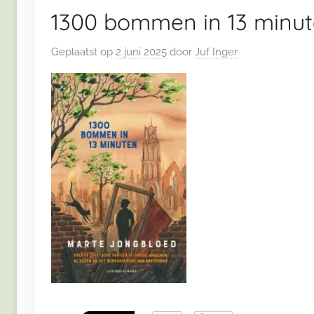
1300 bommen in 13 minu
Geplaatst op
2 juni 2025
door
Juf Inger