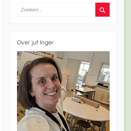
Zoeken
naar:
Zoeken
Over juf Inger