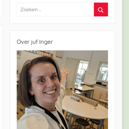
Zoeken
naar:
Zoeken
Over juf Inger